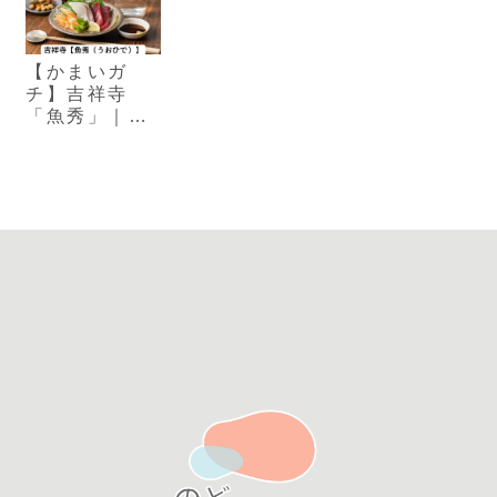
【かまいガ
チ】吉祥寺
「魚秀」｜入
り口が異様に
低い隠れ家風
の人気居酒屋