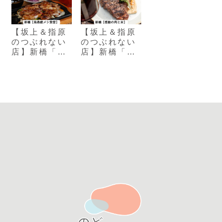
【坂上＆指原
【坂上＆指原
のつぶれない
のつぶれない
店】新橋「烏
店】新橋「感
森（からすも
動の肉と米」
り）絶メシ食
の1000円ステ
堂」
ーキ