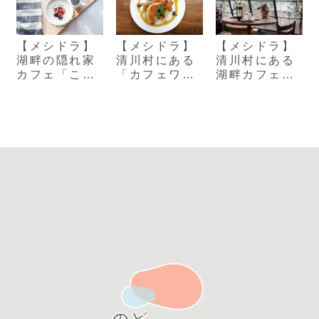
【メシドラ】
【メシドラ】
【メシドラ】
清川村にある
湖畔の隠れ家
清川村にある
「カフェワイ
カフェ「こー
湖畔カフェ
ルドチキン」
ひーはうすJ」
「オギッソ」
極上鶏肉の親
の白玉ぜんざ
の天使のたま
子丼
い
ごサンド