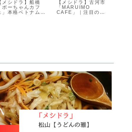
【メシドラ】船橋
【メシドラ】古河市
【タ
「ボーちゃんカフ
「MARUIMO
能登
ェ」本格ベトナム料
CAFE」｜注目の芋
そば
理のブンチャー
スイーツ店
能登