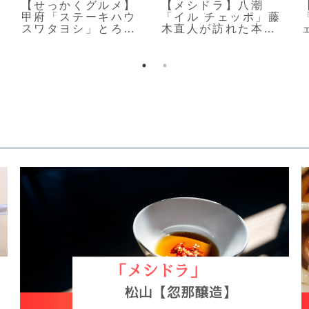
【せっかくグルメ】
【メシドラ】八潮
甲府「ステーキハウ
「イル チェッポ」藤
スワタヨシ」とろけ
木直人が訪れた本格
る至極の黒毛和牛
窯焼きピザ店