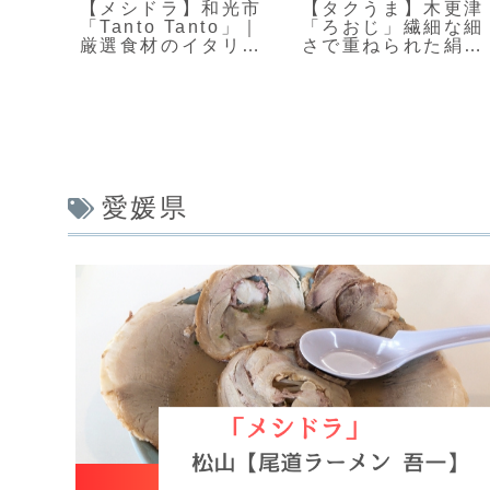
府
【メシドラ】和光市
【タクうま】木更津
の郷
「Tanto Tanto」｜
「ろおじ」繊細な細
・だ
厳選食材のイタリア
さで重ねられた絹糸
ン
モンブラン
愛媛県