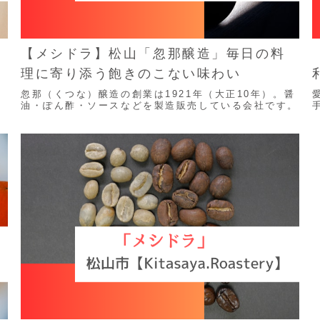
【メシドラ】松山「忽那醸造」毎日の料
理に寄り添う飽きのこない味わい
に
忽那（くつな）醸造の創業は1921年（大正10年）。醤
。
油・ぽん酢・ソースなどを製造販売している会社です。