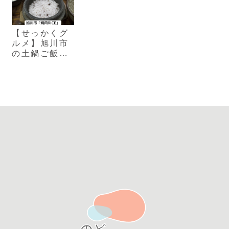
【せっかくグ
ルメ】旭川市
の土鍋ご飯が
主役の焼肉店
「焼肉
RICE」