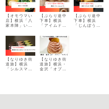
【オモウマい
【ぶらり途中
【ぶらり途中
店】横浜「八
下車】横浜
下車】横浜
家本陣」いつ
「アイムドー
「じんぽう」
も笑顔の家系
ナツ 」新感覚
３種類の卵を
ラーメン店主
の生ドーナツ
使った絶品の
専門店
玉子焼き
【なりゆき街
【なりゆき街
道旅】横浜
道旅】横浜・
「シルスマリ
金沢「オプテ
ア」生チョコ
ィマタン」｜
発祥の老舗ス
賞味期限２時
イーツ店
間モンブラン