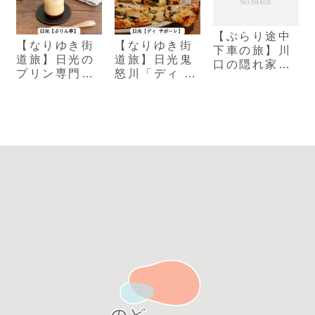
【ぶらり途中
【なりゆき街
【なりゆき街
下車の旅】川
道旅】日光の
道旅】日光鬼
口の隠れ家カ
プリン専門店
怒川「ディ サ
フェ
「日光ぷりん
ポーレ」醤油
「No.25(ナン
亭」のメニュ
を使った絶品
バーニーゴ
ー紹介
ピザ
ー）」