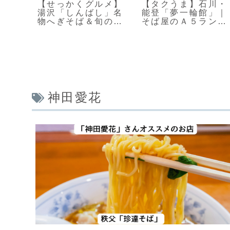
川村
【せっかくグルメ】
【タクうま】石川・
ェ
湯沢「しんばし」名
能登「夢一輪館」｜
天使
物へぎそば＆旬のま
そば屋のＡ５ランク
いたけ天
能登牛丼！
神田愛花