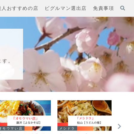
能人おすすめの店
ビグルマン選出店
免責事項
ます。
オモウマい店
メシドラ
オモウ