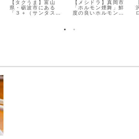
【タクうま】富山
【メシドラ】真岡市
県・砺波市にある
「ホルモン煙舞」鮮
「３＋（サンタス）
度の良いホルモンを
食堂」の紹介
楽しめる店