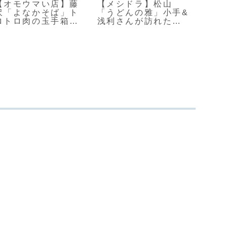
【オモウマい店】藤
【メシドラ】松山
【オ
沢「よなかそば」ト
「うどんの雅」小手&
関「
ロトロ肉の玉手箱チ
浅利さんが訪れた手
鳴」
ャーハン
打ちうどん店
山焼