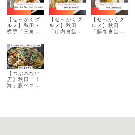
【せっかくグ
【せっかくグ
【せっかくグ
ルメ】秋田・
ルメ】秋田
ルメ】秋田
横手「三角そ
「山内食堂」
「藤春食堂」
ばや」職人手
半チャーハン
横手名物！モ
もみ麺の極上
が爆盛りの人
チモチ太麺焼
中華そば
気食堂
きそば
【つぶれない
店】秋田「上
海」腹ペコ学
生が集まる70
歳店主の絶品
中華