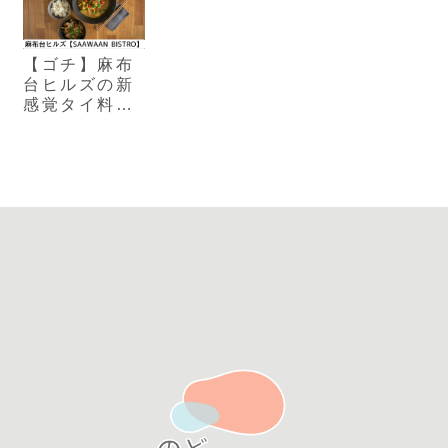
【ゴチ】麻布
台ヒルズの新
感覚タイ料理
店
「SAAWAAN
BISTRO」