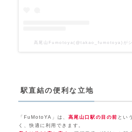
高尾山Fumotoya(@takao_fumotoya
駅直結の便利な立地
「FuMotoYA」は、
高尾山口駅の目の前
とい
く、快適に利用できます。