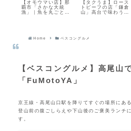
】下
【オモウマい店】那
【タクうま】ロース
「オ
覇市「さかな大統
トビーフの店「鎌倉
ニュ
漁」｜魚を丸ごと出
山」高台で味わう極
す豪快定食屋
上の一皿
Home
ベスコングルメ
【ベスコングルメ】高尾山
「FuMotoYA」
京王線・高尾山口駅を降りてすぐの場所にあ
登山前の腹ごしらえや下山後のご褒美ランチ
す。