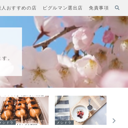
能人おすすめの店
ビグルマン選出店
免責事項
ます。
メシドラ
メシドラ
メシド