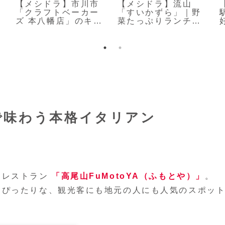
【メシドラ】市川市
【メシドラ】流山
「クラフトベーカー
「すいかずら」｜野
ズ 本八幡店」のキュ
菜たっぷりランチと
ーブパン
自家製ドリンク
で味わう本格イタリアン
るレストラン
「高尾山FuMotoYA（ふもとや）」
。
にぴったりな、観光客にも地元の人にも人気のスポッ