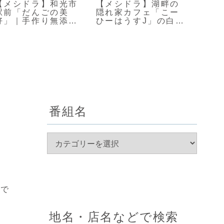
【メシドラ】和光市
【メシドラ】湖畔の
【メ
駅前「だんごの美
隠れ家カフェ「こー
「せ
好」｜手作り無添加
ひーはうすJ」の白玉
愛い
の名物和菓子屋
ぜんざい
な老
番組名
トで
地名・店名などで検索