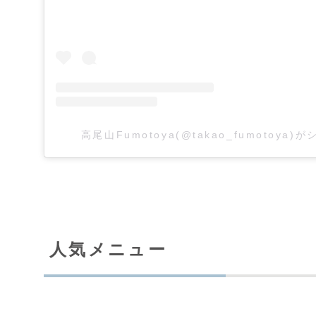
高尾山Fumotoya(@takao_fumotoya
人気メニュー