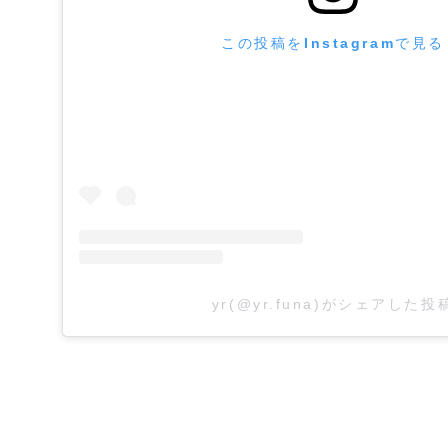
この投稿をInstagramで見る
yr(@yr.funa)がシェアした投