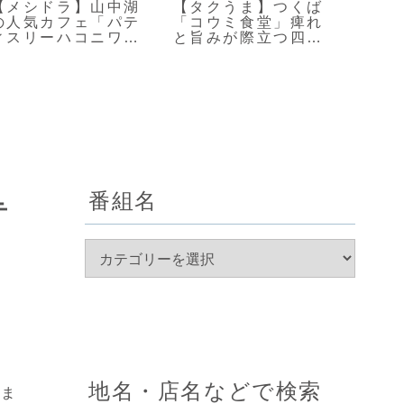
【メシドラ】山中湖
【タクうま】つくば
【タ
の人気カフェ「パテ
「コウミ食堂」痺れ
「星
ィスリーハコニワ」
と旨みが際立つ四川
シェ
の絶品スイーツ
風麻婆豆腐
化系
番組名
テ
地名・店名などで検索
いま