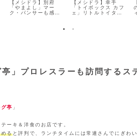
【メシドラ】別府
【メシドラ】幸手
「やまよし」マー
「トイボックス カフ
ク・パンサーも感激
ェ」リトルトイタウ
した椎茸ソフト
ンのハンバーガー店
グ亭」プロレスラーも訪問するス
モグ亭
」
ステーキ＆洋食のお店です。
しめる
と評判で、ランチタイムには常連さんでにぎわ