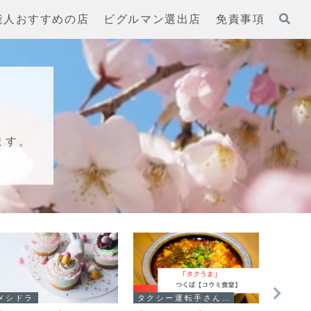
能人おすすめの店
ビグルマン選出店
免責事項
ます。
メシドラ
タクシー運転手さん一番うまい店に連れてって!