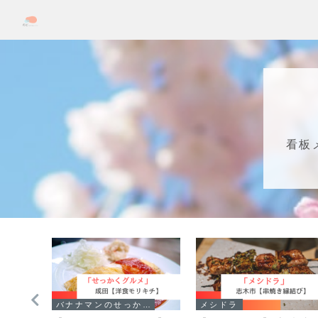
看板
運転手さん一番うまい店に連れてって!
バナナマンのせっかくグルメ！！
メシドラ