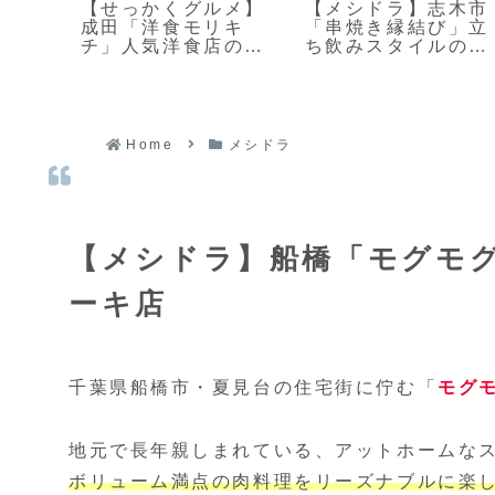
立・
【せっかくグルメ】
【メシドラ】志木市
る」
成田「洋食モリキ
「串焼き縁結び」立
っ
チ」人気洋食店の豪
ち飲みスタイルの絶
ん
華オムライス
品焼き鳥店
Home
メシドラ
【メシドラ】船橋「モグモ
ーキ店
千葉県船橋市・夏見台の住宅街に佇む「
モグ
地元で長年親しまれている、アットホームな
ボリューム満点の肉料理をリーズナブルに楽