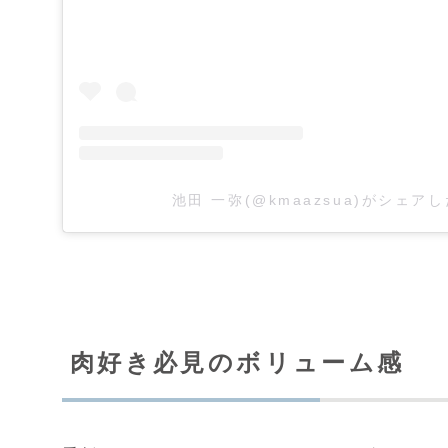
池田 一弥(@kmaazsua)がシェア
肉好き必見のボリューム感