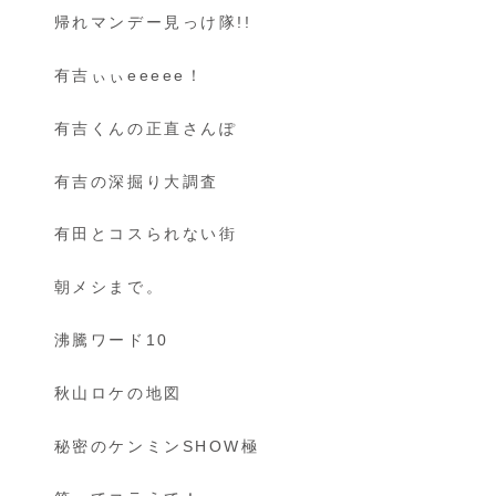
帰れマンデー見っけ隊!!
有吉ぃぃeeeee！
有吉くんの正直さんぽ
有吉の深掘り大調査
有田とコスられない街
朝メシまで。
沸騰ワード10
秋山ロケの地図
秘密のケンミンSHOW極