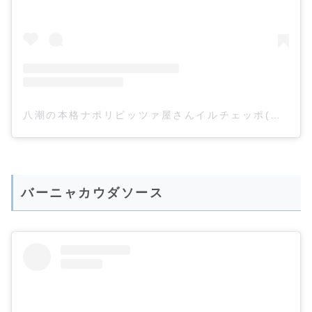
八潮の本格ナポリピッツァ屋さんイルチェッポ(@ilceppo840)がシェアした投稿
バーニャカウダソース