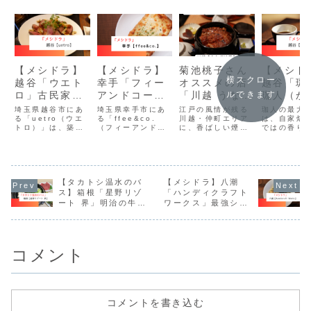
【メシドラ】
【メシドラ】
菊池桃子さん
【メシド
横スクロー
越谷「ウエト
幸手「フィー
オススメの店
越谷「珈
ロ」古民家ビ
アンドコー」
「川越 うなぎ
珈人（か
ルできます
ストロの金メ
手を抜かない
林屋」の上質
ん）」地
埼玉県越谷市にあ
埼玉県幸手市にあ
江戸の風情が残る
珈人の最大
ダル級の絶品
る「uetro（ウエ
クロックムッ
る「ffee&co.
な極厚ひつま
川越・仲町エリア
愛される
は、自家焙
トロ）」は、築
（フィーアンドコ
に、香ばしい煙と
ではの香り
鹿肉
シュ
ぶし
喫茶店
120年以上の古民
ー）」は、洗練さ
ともに行列ができ
ーヒー。厚
家をリノベーショ
れた空間で本格ス
る鰻の名店「うな
トーストセ
ンした空間で楽し
イーツと香り高い
ぎ 林屋」がありま
スイーツも
めるビストロレス
コーヒーを楽しめ
す。観光客から地
す。
トランです。
るカフェ。クロッ
元の常連まで愛さ
【タカトシ温水のバ
クムッシュは朝の
【メシドラ】八潮
れるこの店は、蔵
時間帯のモーニン
造りの街並みにぴ
ス】箱根「星野リゾ
「ハンディクラフト
グとして人気（10
ったりな趣ある佇
ート 界」明治の牛鍋
ワークス」最強シュ
時〜12時）の軽食
まいが魅力です。
会席料理
ラスコ油そば
メニューです
林屋の鰻は、備長
炭でじっくり焼き
上げるのが特徴...
コメント
コメントを書き込む