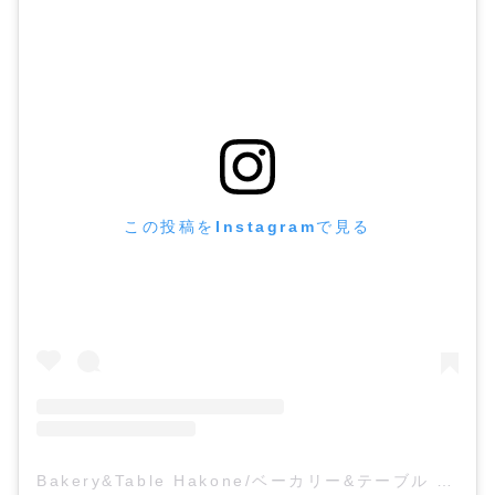
この投稿をInstagramで見る
Bakery&Table Hakone/ベーカリー&テーブル 箱根(@bakeryandtable_hakone)がシェアした投稿