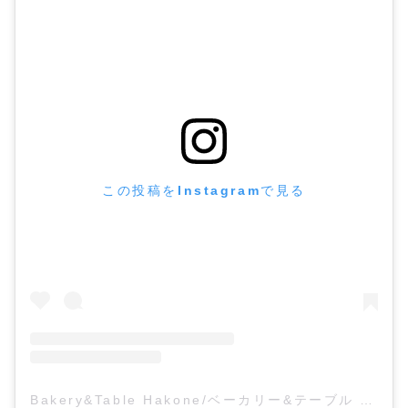
この投稿をInstagramで見る
Bakery&Table Hakone/ベーカリー&テーブル 箱根(@bakeryandtable_hakone)がシェアした投稿