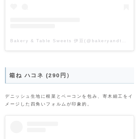
Bakery & Table Sweets 伊豆(@bakeryandtable_sweets_izu)がシェアした投稿
箱ね ハコネ (290円）
デニッシュ生地に根菜とベーコンを包み、寄木細工をイ
メージした四角いフォルムが印象的。