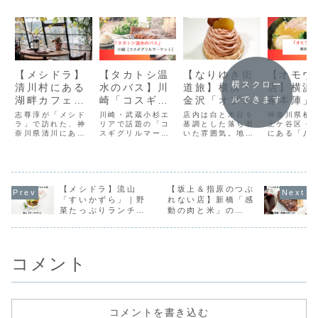
【メシドラ】
【タカトシ温
【なりゆき街
【オモウ
横スクロー
清川村にある
水のバス】川
道旅】横浜・
店】横浜
湖畔カフェ
崎「コスギグ
金沢「オプテ
家本陣」
ルできます
「オギッソ」
リルマーケッ
ィマタン」｜
も笑顔の
志尊淳が「メシド
川崎・武蔵小杉エ
店内は白と木目を
神奈川県横
の天使のたま
ラ」で訪れた、神
ト」で新感覚
リアで話題の「コ
賞味期限２時
基調とした落ち着
ラーメン
土ケ谷区・
奈川県清川にある
スギグリルマーケ
いた雰囲気。地元
にある「八
ごサンド
BBQ
間モンブラン
カフェは「「カフ
ット」は、買った
の人々に長く愛さ
（はちやほ
ェ オギッソ（Le
食材をその場で焼
れ、食べログ百名
ん）」は、
café
いて味わえる、新
店に選ばれたお店
地域で親し
d’Oguisso）」で
しいスタイルのダ
です。
いた家系ラ
す。
イニングマーケッ
店「八家」
【メシドラ】流山
トです。
【坂上＆指原のつぶ
な屋号で再
トした話題
「すいかずら」｜野
れない店】新橋「感
メン店です
菜たっぷりランチと
動の肉と米」の
2025年9月
自家製ドリンク
1000円ステーキ
にグランド
ンし、多く
ファンから
集...
コメント
コメントを書き込む