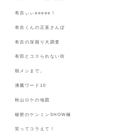
有吉ぃぃeeeee！
有吉くんの正直さんぽ
有吉の深掘り大調査
有田とコスられない街
朝メシまで。
沸騰ワード10
秋山ロケの地図
秘密のケンミンSHOW極
笑ってコラえて！