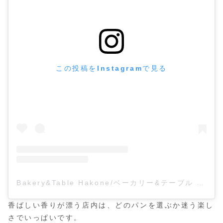
この投稿をInstagramで見る
Bakery&Table Hakone/ベーカリー&テーブル 箱根(@bakeryandtable_hakone)がシェアした投稿
香ばしい香りが漂う店内は、どのパンを選ぶか迷う楽し
さでいっぱいです。