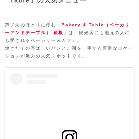
Table」の人気メニュー
芦ノ湖のほとりに佇む「
Bakery & Table
（
ベーカリ
ー
アンド
テーブル
）
箱根
」は、観光客にも地元の人に
も愛されるベーカリー＆カフェ。
焼きたての香ばしいパンと、湖を一望する贅沢なロケー
ションが魅力の人気スポットです。