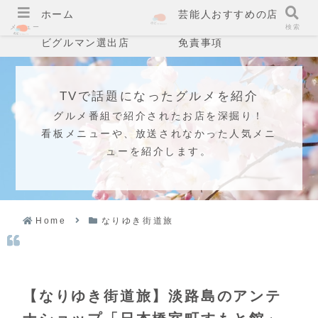
ホーム
芸能人おすすめの店
メニュー
検索
ビグルマン選出店
免責事項
TVで話題になったグルメを紹介
グルメ番組で紹介されたお店を深掘り！
看板メニューや、放送されなかった人気メニ
ューを紹介します。
Home
なりゆき街道旅
【なりゆき街道旅】淡路島のアンテ