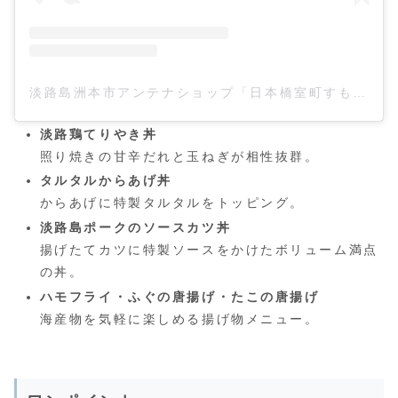
淡路島洲本市アンテナショップ「日本橋室町すもと館」(@sumotokan)がシェアした投稿
淡路鶏てりやき丼
照り焼きの甘辛だれと玉ねぎが相性抜群。
タルタルからあげ丼
からあげに特製タルタルをトッピング。
淡路島ポークのソースカツ丼
揚げたてカツに特製ソースをかけたボリューム満点
の丼。
ハモフライ・ふぐの唐揚げ・たこの唐揚げ
海産物を気軽に楽しめる揚げ物メニュー。