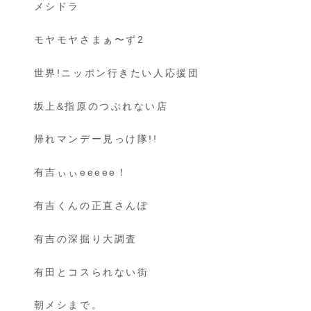
メシドラ
モヤモヤさまぁ〜ず2
世界!ニッポン行きたい人応援団
坂上&指原のつぶれない店
帰れマンデー見っけ隊!!
有吉ぃぃeeeee！
有吉くんの正直さんぽ
有吉の深掘り大調査
有田とコスられない街
朝メシまで。