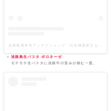
淡路島洲本市アンテナショップ「日本橋室町すもと館」(@sumotokan)がシェアした投稿
淡路島生パスタ ボロネーゼ
モチモチ生パスタに淡路牛の旨みが絡む一皿。