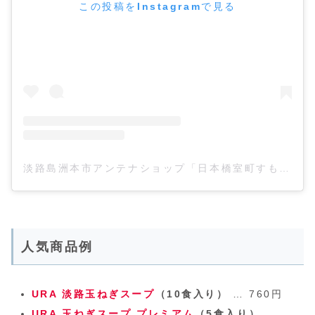
この投稿をInstagramで見る
淡路島洲本市アンテナショップ「日本橋室町すもと館」(@sumotokan)がシェアした投稿
人気商品例
URA 淡路玉ねぎスープ
（10食入り）
… 760円
URA 玉ねぎスープ プレミアム
（5食入り）
…