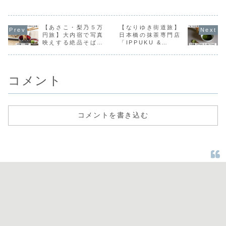
食 清水」は、東京
の老舗洋食店。創
「and K
が高く、食
都港区高輪の グラ
業から70年以上、
cafe（アンドケー
「和菓子・
ンドプリンスホテ
代々受け継がれる
カフェ）」木・
百名店」に
ル新高輪 の1階に
味と丁寧な手仕事
金・土の週3日だ
される名店
ある高級和食料理
【あさこ・梨乃５万
で、多くの人に愛
【なりゆき街道旅】
け営業している、
店。
されてきました。
まさに“隠れ家”と
円旅】大内宿で写真
日本橋の抹茶専門店
いう言葉がぴった
映えする絶品そば！
「IPPUKU &
りのお店です。
「三澤屋」
MATCHA」
コメント
コメントを書き込む