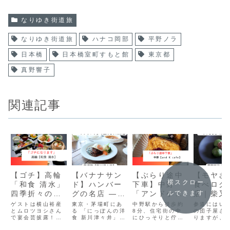
なりゆき街道旅
なりゆき街道旅
ハナコ岡部
平野ノラ
日本橋
日本橋室町すもと館
東京都
真野響子
関連記事
【ゴチ】高輪
【バナナサン
【ぶらり途中
【モヤさ
横スクロー
「和食 清水」
ド】ハンバー
下車】中野
食べログ
四季折々の味
グの名店 ―
「アンドケー
店｜柴又
ルできます
を大切に意匠
新川津々井
カフェ 」あん
釈天参道
ゲストは横山裕産
東京・茅場町にあ
中野駅から徒歩約
参道にはい
を凝らした和
とムロツヨシさん
（東京・茅場
る 「にっぽんの洋
バタープリン
8分、住宅街の中
舗団子屋
の団子屋さ
で宴会芸披露！大
食 新川津々井」
にひっそりと佇む
りますが、
食
町）
トースト
野家」
忘年会ゴチ。「和
は、昭和25年創業
小さなカフェ
でもひとき