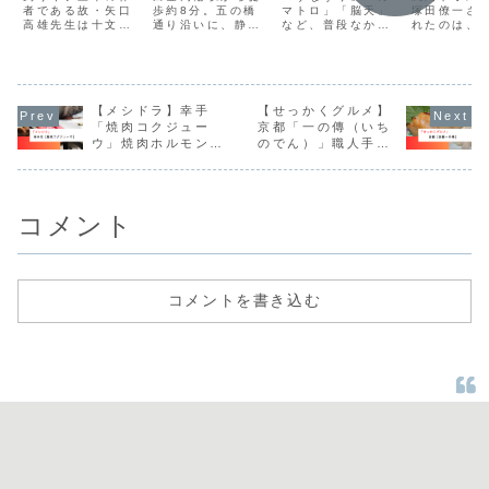
もみ麺の極上
者である故・矢口
極上とんかつ
歩約8分。五の橋
のマグロ海鮮
マトロ」「脳天」
りしゃぶ
塚田僚一さ
高雄先生は十文字
通り沿いに、静か
など、普段なかな
れたのは、
中華そば
店
丼
ぶの店
町の隣にある増田
に暖簾を掲げると
か出会えない希少
烏丸御池に
町出身の出身で、
んかつ店「王龍
部位を一度に味わ
「ごはんと
本店の移転記念に
（おうりゅう）」
える。まさに“神田
Jinsuke
イラストを描いて
があります。
の隠れた名店”と呼
くれたそうです。
ぶにふさわしい一
【メシドラ】幸手
【せっかくグルメ】
軒です。
「焼肉コクジュー
京都「一の傳（いち
ウ」焼肉ホルモンラ
のでん）」職人手作
ーメンって何？
りの極上西京漬け
コメント
コメントを書き込む