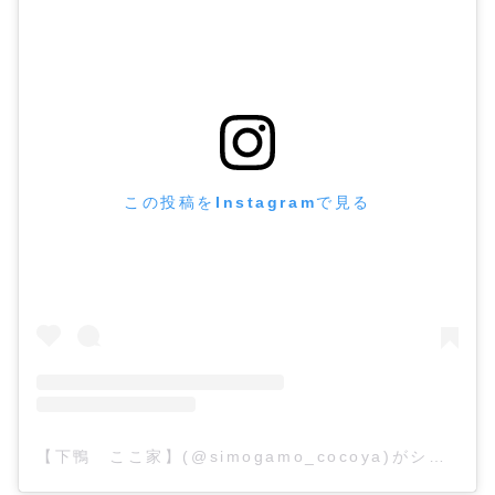
この投稿をInstagramで見る
【下鴨 ここ家】(@simogamo_cocoya)がシェアした投稿