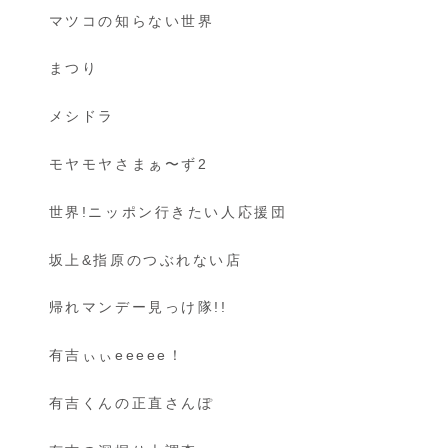
マツコの知らない世界
まつり
メシドラ
モヤモヤさまぁ〜ず2
世界!ニッポン行きたい人応援団
坂上&指原のつぶれない店
帰れマンデー見っけ隊!!
有吉ぃぃeeeee！
有吉くんの正直さんぽ