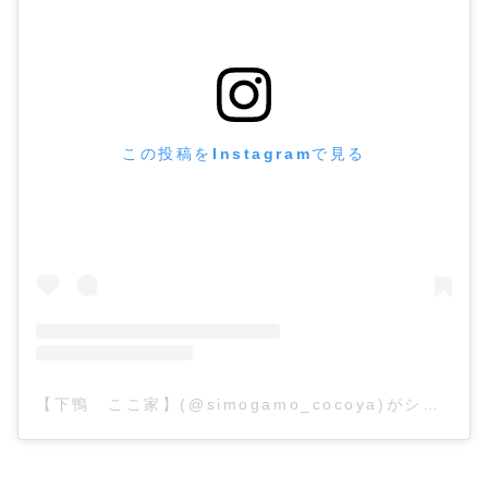
この投稿をInstagramで見る
【下鴨 ここ家】(@simogamo_cocoya)がシェアした投稿