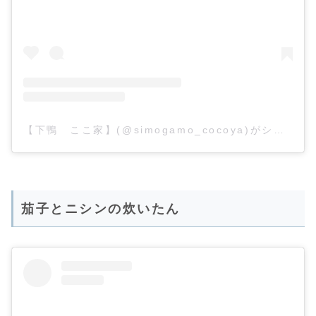
【下鴨 ここ家】(@simogamo_cocoya)がシェアした投稿
茄子とニシンの炊いたん