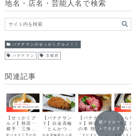
地名・店名・芸能人名で検索
バナナマンのせっかくグルメ！！
バナナマン
京都府
関連記事
【せっかくグ
【バナナサン
【バナナサン
【ぶらり
横スクロー
ルメ】秋田・
ド】白金高輪
ド】神田「海
下車】京
横手「三角そ
「とんかつ王
の幸 翔（むす
「じんす
ルできます
ばや」職人手
龍」｜静かな
こ）」｜極上
絶品！は
釣りキチ三平の作
白金高輪駅から徒
「すなずり」「カ
風間トオル