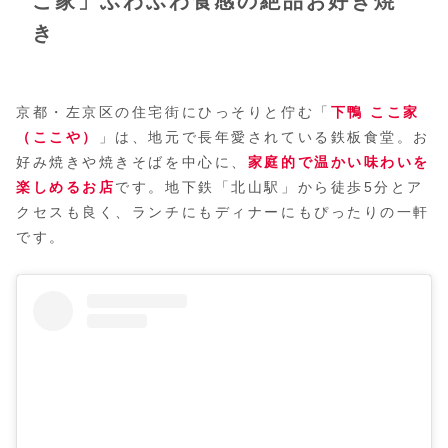
こ家」ふわふわ食感の絶品お好き焼
き
京都・左京区の住宅街にひっそりと佇む「
下鴨 ここ家
（ここや）
」は、地元で長年愛されている鉄板食堂。お
好み焼きや焼きそばを中心に、
家庭的で温かい味わいを
楽しめるお店
です。地下鉄「北山駅」から徒歩5分とア
クセスも良く、ランチにもディナーにもぴったりの一軒
です。