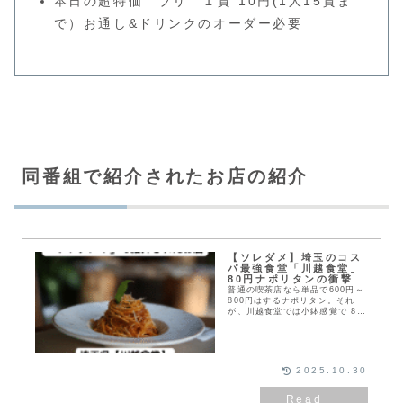
本日の超特価 ブリ １貫 10円(1人15貫ま
で）お通し&ドリンクのオーダー必要
同番組で紹介されたお店の紹介
【ソレダメ】埼玉のコス
パ最強食堂「川越食堂」
80円ナポリタンの衝撃
普通の喫茶店なら単品で600円～
800円はするナポリタン。それ
が、川越食堂では小鉢感覚で 80
円 で注文できてしまいます。
2025.10.30