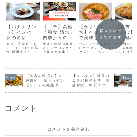
【バナナサン
【ゴチ】高輪
【かまいま
【有吉 
横スクロー
ド】ハンバー
「和食 清水」
ち】ヘルシー
さんぽ】
グの名店 ―
四季折々の味
で美味しいラ
で究極の
ルできます
新川津々井
を大切に意匠
ーメン！東京
わり「と
東京・茅場町にあ
ゲストは横山裕産
“ヘルシーで美味し
南青山の一
（東京・茅場
る 「にっぽんの洋
を凝らした和
とムロツヨシさん
駅「ソラノイ
いラーメン”をコン
つ ここ
2024年春
食 新川津々井」
で宴会芸披露！大
セプトに、ベジタ
ンした注目
町）
食
ロ東京店」
るか」
は、昭和25年創業
忘年会ゴチ。「和
リアンやヴィーガ
かつ専門店
の老舗洋食店。創
食 清水」は、東京
ン、さらにはグル
ュラン星付
業から70年以上、
都港区高輪の グラ
テンフリーに対応
の匠「北野
代々受け継がれる
ンドプリンスホテ
したユニークなラ
んがプロデ
味と丁寧な手仕事
ル新高輪 の1階に
ーメンを提供して
したお店で
で、多くの人に愛
【有吉の深掘り】江
ある高級和食料理
【ソレダメ】埼玉の
います。
されてきました。
店。
戸川区 「珍々（ゼン
コスパ最強食堂「川
ゼン）」の絶品中華
越食堂」80円ナポリ
(じゃがとろ)
タンの衝撃
コメント
コメントを書き込む