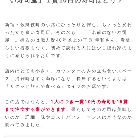
い寿司屋」１貫10円の寿司はどう？
新宿・歌舞伎町の小路にひっそりと佇む、ちょっと変わ
った立ち食い寿司店。その名も――「名前のない寿司
屋」。握るのは職人歴40年以上の平良 幸和さん。看板
らしい看板もなく、初めて訪れる人には少し隠れ家のよ
うに感じられるお店です。
店内はとても小さく、カウンターのみの立ち食いスペー
ス。混雑時はすぐ満席になり、長居するというよりは
「サクッと飲んで食べる」タイプのお店です。
この店ではなんと、
1人につき一貫10円の寿司を15貫
まで注文する事ができます
。果たしてその寿司は美味し
いのか、詳細・味やコストパフォーマンスはどうなのか
調べてみました。