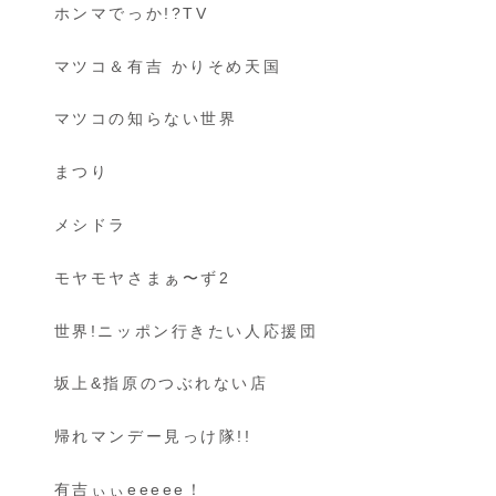
ホンマでっか!?TV
マツコ＆有吉 かりそめ天国
マツコの知らない世界
まつり
メシドラ
モヤモヤさまぁ〜ず2
世界!ニッポン行きたい人応援団
坂上&指原のつぶれない店
帰れマンデー見っけ隊!!
有吉ぃぃeeeee！