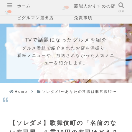
ホーム
芸能人おすすめの店
メニュー
検索
ビグルマン選出店
免責事項
TVで話題になったグルメを紹介
グルメ番組で紹介されたお店を深掘り！
看板メニューや、放送されなかった人気メニ
ューを紹介します。
Home
ソレダメ!〜あなたの常識は非常識!?〜
【ソレダメ】歌舞伎町の「名前のな