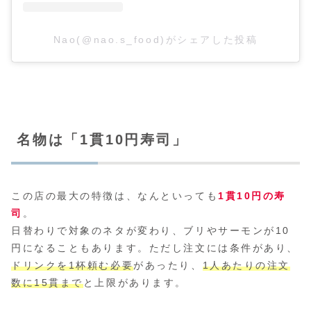
Nao(@nao.s_food)がシェアした投稿
名物は「1貫10円寿司」
この店の最大の特徴は、なんといっても
1貫10円の寿
司
。
日替わりで対象のネタが変わり、ブリやサーモンが10
円になることもあります。ただし注文には条件があり、
ドリンクを1杯頼む必要
があったり、
1人あたりの注文
数に15貫まで
と上限があります。