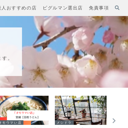
能人おすすめの店
ビグルマン選出店
免責事項
ます。
オモウマい店
メシドラ
メシド