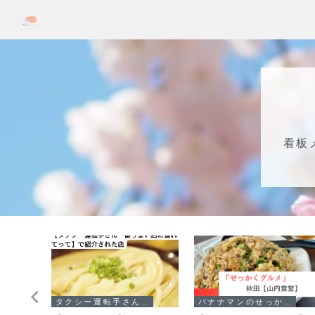
看板
ナマンのせっかくグルメ！！
タクシー運転手さん一番うまい店に連れてって!
バナナマンのせっかくグルメ！！