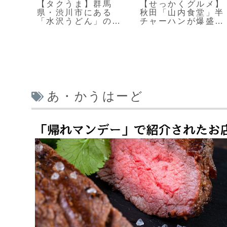
メ】
【タクうま】群馬
【せっかくグルメ】
スト
県・渋川市にある
秋田「山内食堂」半
シさ
「水沢うどん」の元
チャーハンが爆盛り
祖「田丸屋」
の人気食堂
あ・かうはーど