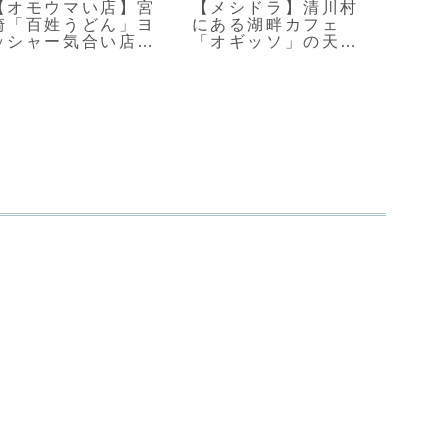
【オモウマい店】宮
【メシドラ】清川村
【メ
崎「百姓うどん」ヨ
にある湖畔カフェ
「ス
ッシャー気合い店主
「オギッソ」の天使
肉を
のうどん店
のたまごサンド
きた