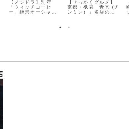
【メシドラ】別府
【せっかくグルメ】
「ウィッチコーヒ
京都・祇園「青冥 (チ
ー」絶景オーシャン
ンミン）」名店の絶
ビューCafe
品中華