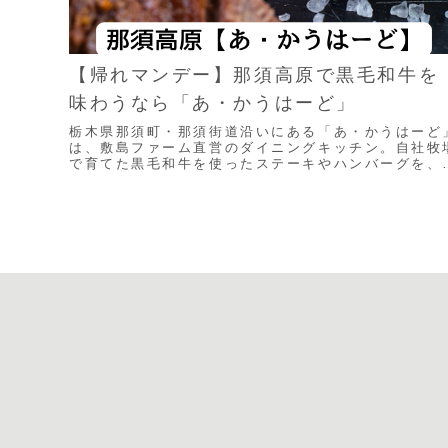
【帰れマンデー】那須高原で黒毛和牛を
味わうなら「あ・かうはーど」
栃木県那須町・那須街道沿いにある「あ・かうはーど
は、敷島ファーム直営のダイニングキッチン。自社牧
で育てた黒毛和牛を使ったステーキやハンバーグを、
ーズナブルな価格で堪能できる人気店です。