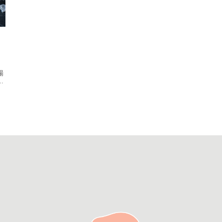
」
場
リ