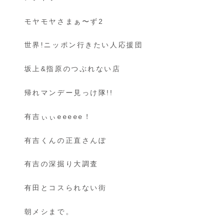
モヤモヤさまぁ〜ず2
世界!ニッポン行きたい人応援団
坂上&指原のつぶれない店
帰れマンデー見っけ隊!!
有吉ぃぃeeeee！
有吉くんの正直さんぽ
有吉の深掘り大調査
有田とコスられない街
朝メシまで。