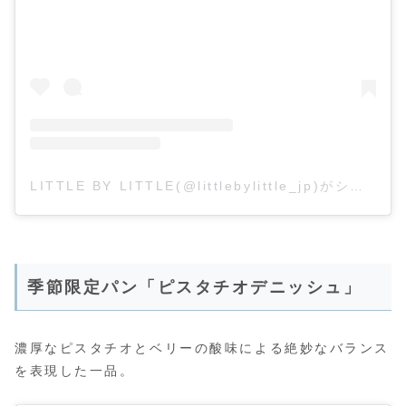
LITTLE BY LITTLE(@littlebylittle_jp)がシェアした投稿
季節限定パン「ピスタチオデニッシュ」
濃厚なピスタチオとベリーの酸味による絶妙なバランス
を表現した一品。