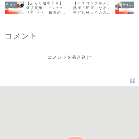
「白玉ぜんざい」
【ぶらり途中下車】
す。
【ベスコングルメ】
す。
やかき氷を紹介し
横須賀線「プッチェ
熱海「民宿いなほ」
ます。
リア ベベ」鎌倉のチ
朝どれ極上イカの活
ーズ工房レストラン
き造り御膳
コメント
コメントを書き込む