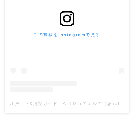
この投稿をInstagramで見る
江戸川区&浦安ガイド｜AELDE(アエルデ)(@aelde)がシェアした投稿