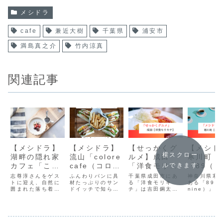
メシドラ
cafe
兼近大樹
千葉県
浦安市
満島真之介
竹内涼真
関連記事
【メシドラ】
【メシドラ】
【せっかくグ
【メシド
横スクロー
湖畔の隠れ家
流山「colore
ルメ】成田
寒川町
カフェ「こー
cafe（コロレ
「洋食モリキ
「89（
ルできます
ひーはうす
カフェ）」の
チ」人気洋食
ナイン）
志尊淳さんをゲス
ふんわりパンに具
千葉県成田市にあ
神奈川県寒
J」の白玉ぜ
トに迎え、自然に
人気メニュー
材たっぷりのサン
店の豪華オム
る「洋食モリキ
球好き夫
ある「89（e
囲まれた落ち着い
ドイッチで知られ
チ」は吉田鋼太郎
nine）」
んざい
ライス
営むカフ
た空間で美味しい
るこのお店、実は
さんと吉田羊が訪
家的カフェ
かき氷やスイーツ
サンドイッチだけ
れ、豪華オムライ
の「８９」
を楽しめる、大人
でなく、ラーメン
スに興奮しまし
きゅう」と
のための隠れ家カ
や定食まで楽しめ
た。
いて野球愛
フェです。人気の
る“万能カフェ”で
ひしと感じ