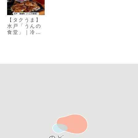
【タクうま】
水戸「うんの
食堂」｜冷や
しカツ丼？市
場内にある名
物食堂