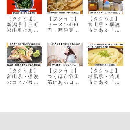
【タクうま】
【タクうま】
【タクうま】
新潟県十日町
ラーメン400
富山県・砺波
の山奥にある
円！西伊豆の
市にある「３
肉味噌ラーメ
人情食堂「河
＋（サンタ
ン有名店「希
津屋食堂」
ス）食堂」の
望館」
紹介
【タクうま】
【タクうま】
【タクうま】
群馬県・渋川
富山県・砺波
つくば市谷田
市にある「水
のコスパ最強
部にあるロリ
沢うどん」の
の店「さかな
ータの聖地
元祖「田丸
や工房海鮮
「モモコハウ
屋」
蔵」
ス」