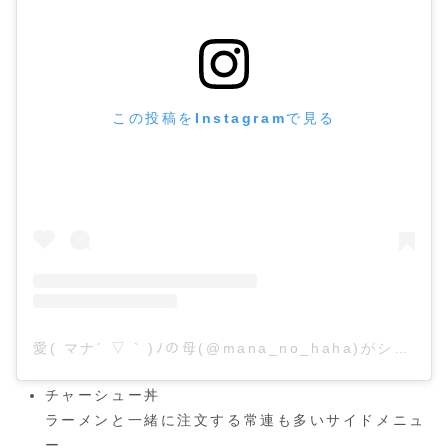
この投稿をInstagramで見る
愛( マナ´ ▽ ` )ﾉの母(@mana_no_haha)がシェアした投稿
チャーシュー丼
ラーメンと一緒に注文する常連も多いサイドメニュ
ー。