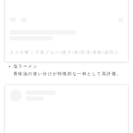
タカギ🐼 | 千葉グルメ(銚子/旭/匝瑳/香取/成田)(@tkg___food29)がシェアした投稿
塩ラーメン
香味油の使い分けが特徴的な一杯として高評価。