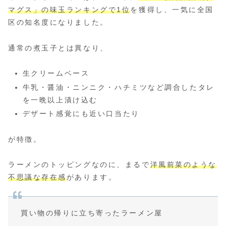
マグス」の味玉ランキングで1位
を獲得し、一気に全国
区の知名度になりました。
通常の煮玉子とは異なり、
生クリームベース
牛乳・醤油・ニンニク・ハチミツなど調合したタレ
を一晩以上漬け込む
デザート感覚にも近い口当たり
が特徴。
ラーメンのトッピングなのに、まるで
洋風前菜のような
不思議な存在感
があります。
買い物の帰りに立ち寄ったラーメン屋