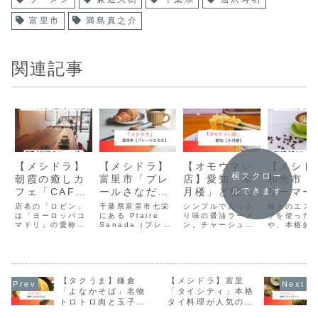
富里市
満島真之介
関連記事
【メシドラ】
【メシドラ】
【オモウマい
【メシド
横スクロー
朝霞の癒しカ
富里市「プレ
店】愛知「水
和光市「
フェ「CAFE
ールさなだ」
月楼」ど根性
リーマー
ルできます
Robin
地元で愛され
中華！気合の
ヒー」｜
店名の「ロビン」
千葉県富里市七栄
シンプルであっさ
極上のエス
post」
は「ヨーロッパコ
続ける人気パ
にある Plaire
３００円ラー
り味の醤油ラーメ
ラテと本
ソを使った
マドリ」の愛称だ
Sanada（プレー
ン。チャーシュー
や、本格的
ン屋
メン
ザ
そうです。スコー
ルさなだ） は、地
も入っていてこれ
ザ、そして
ンやティラミスが
元で長年親しまれ
で300円とは信じ
と一緒に過
美味しく、コーヒ
ている人気ベーカ
られません。
心地よい空
ーに使うカップや
リーです。朝7時
しめます。
ソーサーがとって
から営業してお
もおしゃれです。
【タクうま】鎌倉
り、焼き立てパン
【メシドラ】富里
の香りに包まれた
「よなかそば」名物
「タイシティ」本格
店内には、食パ
トロトロ肉と玉子が
タイ料理が人気のカ
ン・惣菜パン・デ
こぼれる炒飯
フェレストラン
ニッシュ・天然酵