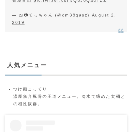
麺屋青山
pic.twitter.com/Q8JoQauTZZ
— 🍱📷てっちゃん (@dm38qasz)
August 2,
2019
人気メニュー
つけ麺こってり
濃厚魚介豚骨の王道メニュー。冷水で締めた太麺と
の相性抜群。