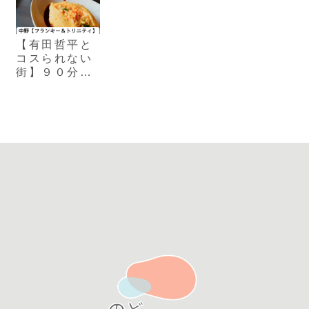
【有田哲平と
コスられない
街】９０分だ
け営業！中野
「フランキー
＆トリニテ
ィ」