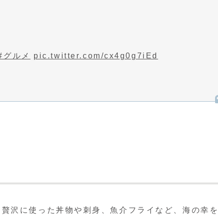
#グルメ
pic.twitter.com/cx4g0g7iEd
を贅沢に使った丼物や刺身、魚介フライなど、海の幸