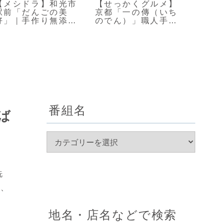
【メシドラ】和光市
【せっかくグルメ】
【メ
駅前「だんごの美
京都「一の傳（いち
「イ
好」｜手作り無添加
のでん）」職人手作
な本
の名物和菓子屋
りの極上西京漬け
る大
番組名
ば
洗
や、
地名・店名などで検索