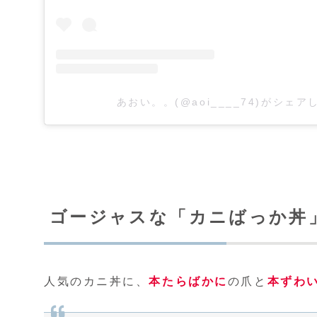
あおい。。(@aoi____74)がシェア
ゴージャスな「カニばっか丼」 
人気のカニ丼に、
本たらばかに
の爪と
本ずわ