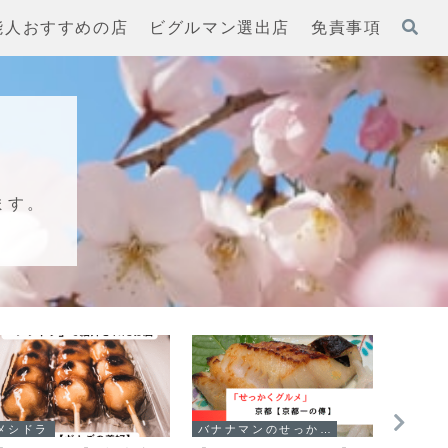
能人おすすめの店
ビグルマン選出店
免責事項
ます。
メシドラ
バナナマンのせっかくグルメ！！
メシド