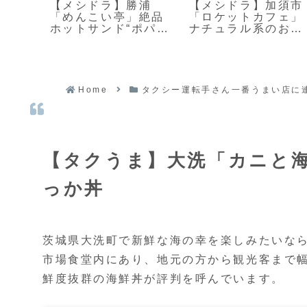
】横
【メシドラ】勝浦
【メシドラ】加須市
いつ
「めんこい亭」絶品
「ロケットカフェ」
ーメ
ホットサンド“ポパ
ナチュラル系のおし
イ”の味に感動
ゃれカフェ
Home
タクシー運転手さん一番うまい店に連
【タクうま】大洗「カニと海
っか丼
茨城県大洗町で新鮮な海の幸を楽しみたいな
市場食堂内にあり、地元の方から観光客まで
鮮度抜群の海鮮丼が評判を呼んでいます。