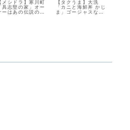
【メシドラ】寒川町
【タクうま】大洗
【せ
「具志堅の家」オー
「カニと海鮮丼 かじ
成田
ナーはあの伝説のボ
ま」ゴージャスなカ
チ」
クサー！？
ニばっか丼
華オ