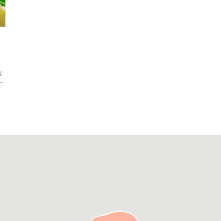
の
な
り