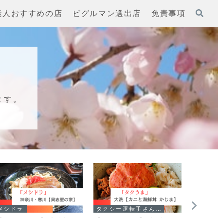
能人おすすめの店
ビグルマン選出店
免責事項
ます。
メシドラ
タクシー運転手さん一番うまい店に連れてって!