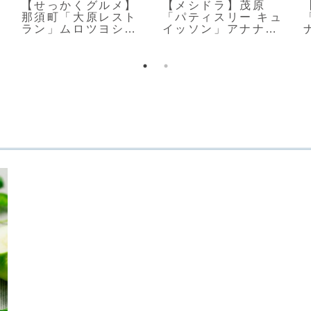
【せっかくグルメ】
【メシドラ】茂原
那須町「大原レスト
「パティスリー キュ
ラン」ムロツヨシさ
イッソン」アナナス
ん爆食の店
の意味は？