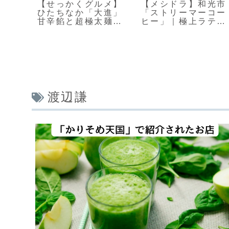
】水
【せっかくグルメ】
【メシドラ】和光市
子
ひたちなか「大進」
「ストリーマーコー
にも安
甘辛餡と超極太麺の
ヒー」｜極上ラテと
焼肉ラーメン
本格ピザ
渡辺謙