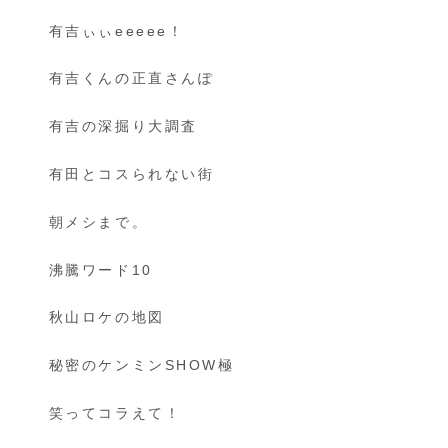
有吉ぃぃeeeee！
有吉くんの正直さんぽ
有吉の深掘り大調査
有田とコスられない街
朝メシまで。
沸騰ワード10
秋山ロケの地図
秘密のケンミンSHOW極
笑ってコラえて！