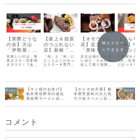
【実際どうな
【坂上＆指原
【オモウマい
【ぶらり
横スクロー
の会】大山
のつぶれない
店】足立区
下車】中
「伊勢屋」オ
店】新橋「感
「美味ラボ
「アンド
ルできます
リジナルタコ
動の肉と米」
（おいら
カフェ 
目新しいのは、角
「肉」と「米」に
店主は他の店が安
中野駅から
スを売って丸
煮タコス・生姜焼
の1000円ステ
とことんこだわっ
ぼ）」｜全店
いほど、それに対
バタープ
8分、住宅
きタコス！？あり
たステーキ専門
抗して戦う気満々
にひっそり
儲け？
ーキ
にケンカ？
トースト
そうでなさそうな
店。羽釜で炊き上
に。他店よりも安
小さなカフ
メニューが誕生し
げるふっくらご飯
く、そして美味し
「and K
ていますね。
と、香ばしく焼き
いメニューを沢山
cafe（ア
上げたステーキの
作りたいと3,000
カフェ）」
組み合わせが人気
種の料理を開発し
金・土の週
【タミ様のお告げ】
を集めています。
【かりそめ天国】栃
てきました。
け営業して
まさに“隠れ
栃木県佐野市の進化
木県芳賀町の大人気
いう言葉が
系佐野ラーメン店
ウマ塩ラーメン店
りのお店で
「麺屋ようすけ」
「麺らいけん」
コメント