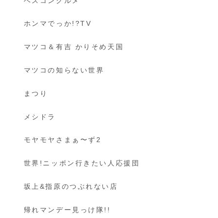
ベスコングルメ
ホンマでっか!?TV
マツコ＆有吉 かりそめ天国
マツコの知らない世界
まつり
メシドラ
モヤモヤさまぁ〜ず2
世界!ニッポン行きたい人応援団
坂上&指原のつぶれない店
帰れマンデー見っけ隊!!