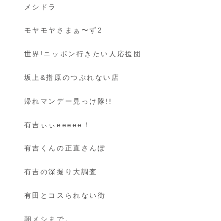
メシドラ
モヤモヤさまぁ〜ず2
世界!ニッポン行きたい人応援団
坂上&指原のつぶれない店
帰れマンデー見っけ隊!!
有吉ぃぃeeeee！
有吉くんの正直さんぽ
有吉の深掘り大調査
有田とコスられない街
朝メシまで。