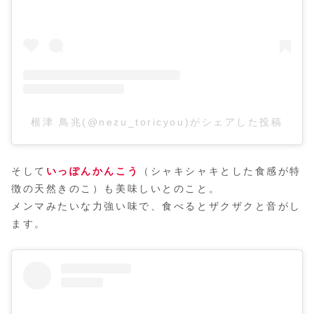
根津 鳥兆(@nezu_toricyou)がシェアした投稿
そして
いっぽんかんこう
（シャキシャキとした食感が特
徴の天然きのこ）も美味しいとのこと。
メンマみたいな力強い味で、食べるとザクザクと音がし
ます。