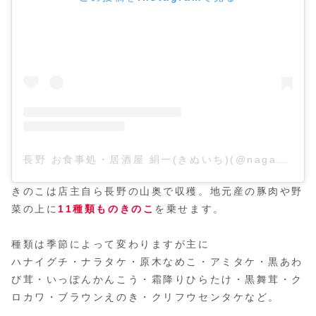
長野 お食事処・居酒屋 絹一(きぬいち)(@nagano_kinuichi)がシェアした投稿
きのこは店主自ら長野の山奥で収穫。地元産の豚肉や野
菜の上に
11種類ものきのこ
を乗せます。
種類は季節によって変わりますが主に
ハナイグチ・ナラタケ・原木なめこ・アミタケ・黒あわ
び茸・いっぽんかんこう・霜降りひらたけ・黒舞茸・ク
ロカワ・ブラウンえのき・クリフウセンタケなど。