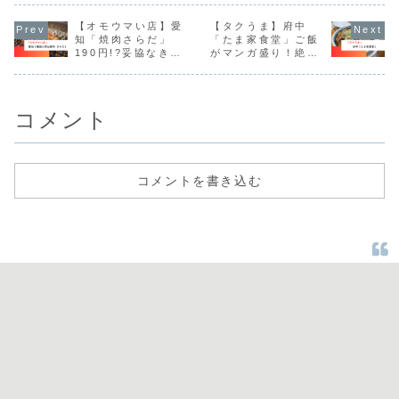
ーム満点の定食や
しいです。
く、快適に利用で
日、ファミ
郷土料理が味わえ
きます。店内は約
の食事にも
るとして人気があ
【オモウマい店】愛
【タクうま】府中
90席と広く、隈研
りです。
ります。観光やビ
吾氏が設計した駅
知「焼肉さらだ」
「たま家食堂」ご飯
ジネスで飯田を訪
舎を眺めながら食
190円!?妥協なきス
がマンガ盛り！絶品
れる際にもぜひ立
事ができる席もあ
トイック焼肉
もつ煮込み定食
ち寄りたいお店で
ります。
す。 この投稿を
Instagr...
コメント
コメントを書き込む