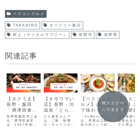
ベスコングルメ
TAKAHIRO
オードリー春日
村上（マジカルラブリー）
長野市
長野県
関連記事
【タクうま】
【オモウマい
【ベスコング
【ベスコ
横スクロー
長野・飯田
店】長野・渋
ルメ】高尾山
ルメ】大
「満津田食
温泉「とら食
で味わう本格
海を望む
ルできます
堂」店主の息
堂」キャベツ
イタリアン
イタリア
長野県飯田市にあ
とら食堂さんで
「FuMotoYA」
白を基調と
子さんは元お
る「満津田食堂」
お願いしま
は、ご飯・味噌
「FuMotoYA
は、高尾山口駅の
「トラッ
放感ある店
は、1887年創業
汁・キャベツがお
目の前という好立
ラス席は、
相撲さん
す！！
」
アjマリ
の歴史ある食堂で
かわり無料！なか
地。雨の日や山歩
リゾート地
す。地元で長く愛
には17杯おかわり
きで疲れた日でも
ような特別
され続け、ボリュ
した猛者もいるら
アクセスしやす
気。デート