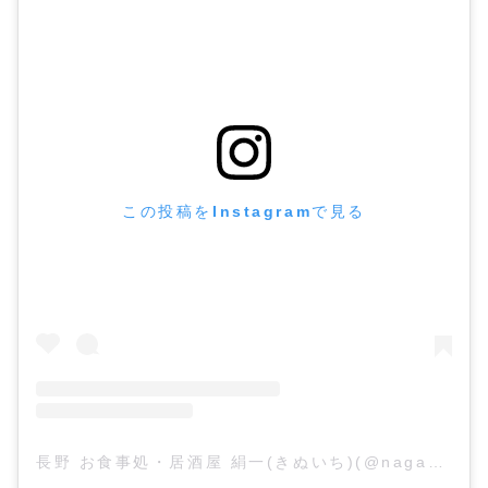
この投稿をInstagramで見る
長野 お食事処・居酒屋 絹一(きぬいち)(@nagano_kinuichi)がシェアした投稿