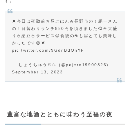
す。
☀今日は夜勤前お昼ごはん🍚長野市の！絹一さん
の！日替わりランチ880円を頂きました😋🍚大盛
り🍚納豆🍚サービス😋食後の☕も🤗とても美味し
かったです😋🌟
pic.twitter.com/9GdnBdOnYF
— しょうちゅう🍺🍶 (@pajero19900826)
September 13, 2023
豊富な地酒とともに味わう至福の夜