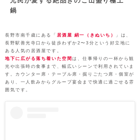
元民が愛する絶品きのこ山盛り極上
鍋
長野市南千歳にある「
居酒屋 絹一（きぬいち）
」は、
長野駅善光寺口から徒歩わずか2〜3分という好立地に
ある人気の居酒屋です。
地下に広がる落ち着いた空間
は、仕事帰りの一杯から観
光や出張時の食事まで、幅広いシーンで利用されていま
す。カウンター席・テーブル席・掘りごたつ席・個室が
あり、一人飲みからグループ宴会まで快適に過ごせる雰
囲気です。