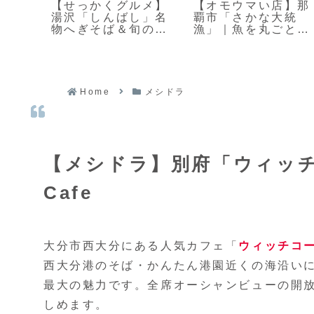
浦
【せっかくグルメ】
【オモウマい店】那
店が
湯沢「しんばし」名
覇市「さかな大統
の特
物へぎそば＆旬のま
漁」｜魚を丸ごと出
いたけ天
す豪快定食屋
Home
メシドラ
【メシドラ】別府「ウィッ
Cafe
大分市西大分にある人気カフェ「
ウィッチコ
西大分港のそば・かんたん港園近くの海沿い
最大の魅力です。全席オーシャンビューの開
しめます。