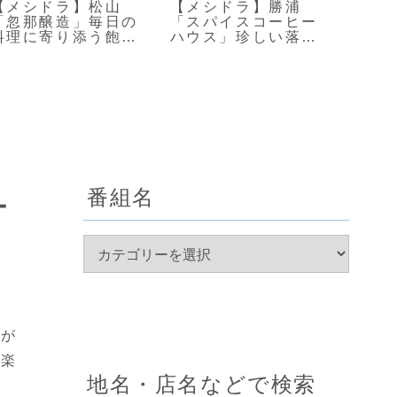
【メシドラ】松山
【メシドラ】勝浦
【せ
「忽那醸造」毎日の
「スパイスコーヒー
秋田
料理に寄り添う飽き
ハウス」珍しい落花
手名
のこない味わい
生ラテのお店
麺焼
番組名
ー
のが
を楽
地名・店名などで検索