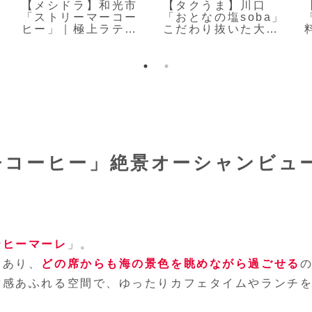
【メシドラ】和光市
【タクうま】川口
「ストリーマーコー
「おとなの塩soba」
ヒー」｜極上ラテと
こだわり抜いた大人
本格ピザ
の塩ラーメン
チコーヒー」絶景オーシャンビュ
ーヒーマーレ
」。
にあり、
どの席からも海の景色を眺めながら過ごせる
放感あふれる空間で、ゆったりカフェタイムやランチ