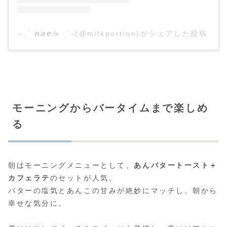
˗ˏˋ 𝙣𝙖𝙚☕ ˎˊ˗(@milkportion)がシェアした投稿
モーニングからバータイムまで楽しめ
る
朝はモーニングメニューとして、
あんバタートースト＋
カフェラテ
のセットが人気。
バターの塩気とあんこの甘みが絶妙にマッチし、朝から
幸せな気分に。