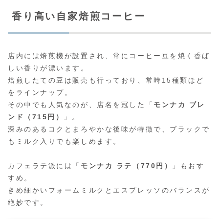
香り高い自家焙煎コーヒー
店内には焙煎機が設置され、常にコーヒー豆を焼く香ば
しい香りが漂います。
焙煎したての豆は販売も行っており、常時15種類ほど
をラインナップ。
その中でも人気なのが、店名を冠した「
モンナカ ブレ
ンド（715円）
」。
深みのあるコクとまろやかな後味が特徴で、ブラックで
もミルク入りでも楽しめます。
カフェラテ派には「
モンナカ ラテ（770円）
」もおす
すめ。
きめ細かいフォームミルクとエスプレッソのバランスが
絶妙です。