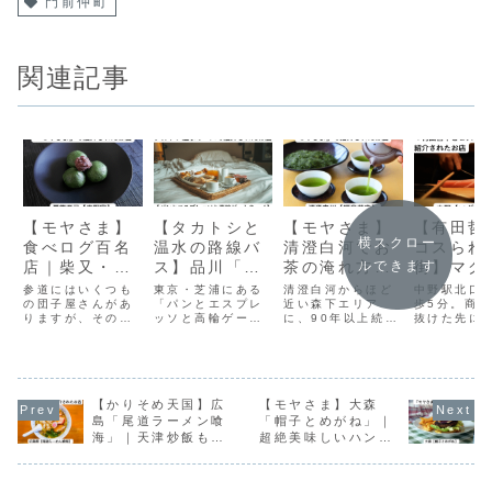
門前仲町
関連記事
【モヤさま】
【タカトシと
【モヤさま】
【有田哲
横スクロー
食べログ百名
温水の路線バ
清澄白河でお
コスられ
店｜柴又・帝
ス】品川「パ
茶の淹れ方教
街】マグ
ルできます
釈天参道の老
ンとエスプレ
室が人気の老
き必見！
参道にはいくつも
東京・芝浦にある
清澄白河からほど
中野駅北口
舗団子屋「吉
の団子屋さんがあ
ッソと高輪ゲ
「パンとエスプレ
舗茶舗「福泉
近い森下エリア
「マグロ
歩5分。商
りますが、その中
ッソと高輪ゲート
に、90年以上続く
抜けた先に
野家」
ートウェイ」
茶店」
ト」
でもひときわ人気
ウェイ」は、人気
老舗のお茶屋さ
「マグロマ
が高く、食べログ
ベーカリーカフェ
ん 「福泉茶
は、マグロ
「和菓子・甘味処
ブランド「パンと
店」 があります。
ら一度は訪
百名店」にも選出
エスプレッソと」
もともとは茶問屋
名店です。
される名店です。
の系列店です。
として創業したお
【かりそめ天国】広
【モヤさま】大森
店です。
島「尾道ラーメン喰
「帽子とめがね」｜
海」｜天津炒飯も人
超絶美味しいハンバ
気の名店
ーガー屋さん