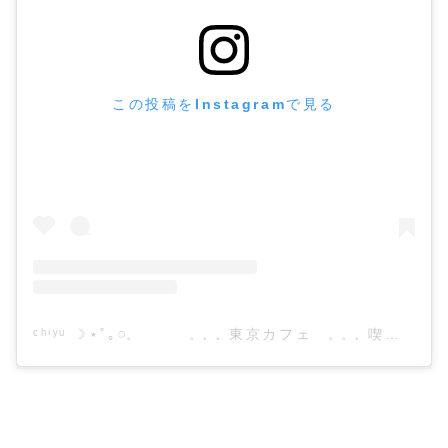
この投稿をInstagramで見る
ᶜʰⁱʸᵘ ☽︎︎⋆˚｡𓏸𓈒 𓈒 𓈒 𓈒 東京カフェ 𓈒 𓈒 𓈒 喫茶店(@u___coco)がシェアした投稿