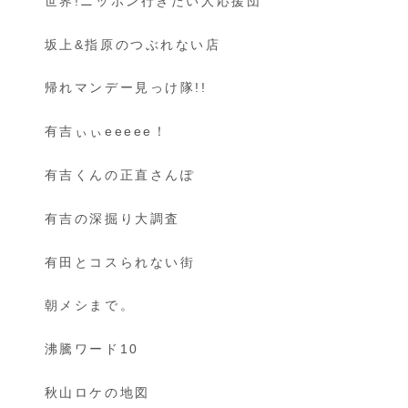
世界!ニッポン行きたい人応援団
坂上&指原のつぶれない店
帰れマンデー見っけ隊!!
有吉ぃぃeeeee！
有吉くんの正直さんぽ
有吉の深掘り大調査
有田とコスられない街
朝メシまで。
沸騰ワード10
秋山ロケの地図