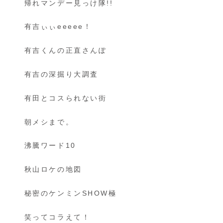
帰れマンデー見っけ隊!!
有吉ぃぃeeeee！
有吉くんの正直さんぽ
有吉の深掘り大調査
有田とコスられない街
朝メシまで。
沸騰ワード10
秋山ロケの地図
秘密のケンミンSHOW極
笑ってコラえて！