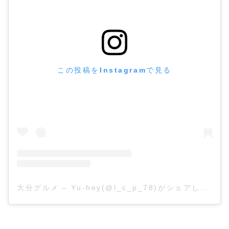
この投稿をInstagramで見る
大分グルメ – Yu-hey(@l_c_p_78)がシェアした投稿