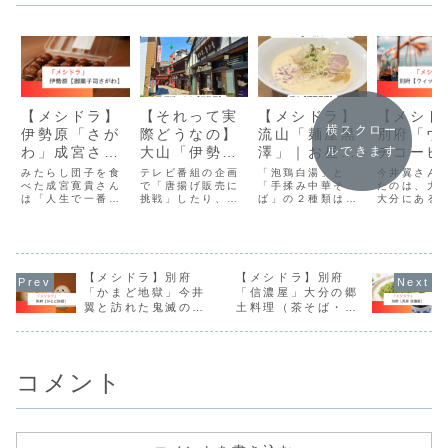
【メシドラ】
【それって実
【メシドラ】
【メシド
横スクロー
伊勢原「さが
際どうなの】
流山「麺屋黒
別府「ウ
わ」成宮さん
大山「伊勢
澤」｜お昼限
チコーヒ
ルできます
が人生で一番
屋」｜ハンバ
定営業・数量
絶景オー
みたらし団子を食
テレビ番組の企画
「泡鶏白湯」と
今井翼さん
うまいと驚い
べた成宮寛貴さん
ーガー売って
で「唐揚げ販売に
限定メニュー
「手揉み中華そ
ンビューC
たのは、大
は「人生で一番う
挑戦」したり、期
ば」の２種類は、
大分にある
た団子屋
丸儲け？
に注意
まいかも」と驚い
間限定でみたらし
店主がこだわり過
フェ「ウィ
ていました。
ソフトクリームな
ぎた為、１日６０
ーヒーマー
どのオリジナル商
食の限定となって
す。
品を開発するな
います。
ど、話題を呼んで
【メシドラ】別府
います。
【メシドラ】別府
「かまど地獄」今井
「信濃屋」大分の郷
翼と訪れた鬼滅の刃
土料理（茶そば・だ
の聖地近くの観光地
んご汁）カフェ
コメント