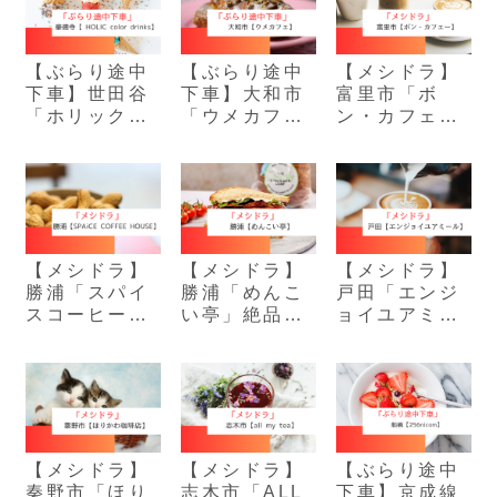
【ぶらり途中
【ぶらり途中
【メシドラ】
下車】世田谷
下車】大和市
富里市「ボ
「ホリックカ
「ウメカフ
ン・カフェ」
ラードリンク
ェ」濃厚ピス
自家焙煎コー
ス」生姜のソ
タチオクロワ
ヒーを楽しめ
フトクリーム
ッサン
る名店
【メシドラ】
【メシドラ】
【メシドラ】
勝浦「スパイ
勝浦「めんこ
戸田「エンジ
スコーヒーハ
い亭」絶品ホ
ョイユアミー
ウス」珍しい
ットサンド“ポ
ル」無添加ス
落花生ラテの
パイ”の味に感
イーツと癒し
お店
動
空間
【メシドラ】
【メシドラ】
【ぶらり途中
秦野市「ほり
志木市「ALL
下車】京成線