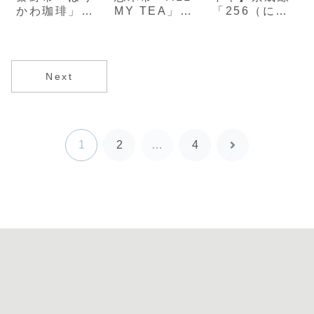
かわ珈琲」保
MY TEA」ハ
「256（にこ
護猫活動を応
ーブティー専
む）」ガレー
援するコーヒ
門カフェ
ジ風のスイー
ー店
ツ店
Next
1
2
…
4
次
へ