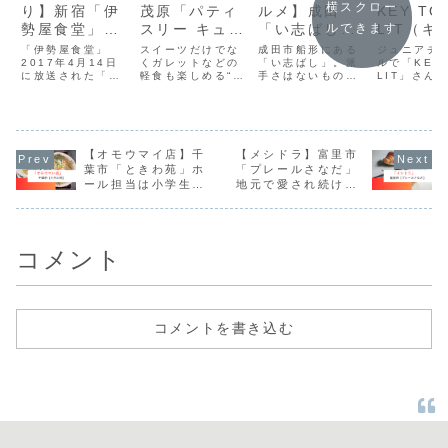
横スクロー
り】新宿「伊
茂原「パティ
ルメ】成田
KEY TO
勢屋食堂」１
スリー キュイ
「い志ばし」
LIT（キ
ルできます
日２０時間働
ッソン」アナ
知られざる名
ツ）が船
「伊勢屋食堂」
スイーツだけでな
成田市船形にある
ジュニアチ
く孤独のグル
2017年4月14日
ナスの意味
くガレットなどの
店で名物うな
「い志ばし」。派
場で行っ
ルで「KEY 
に放送された「孤
軽食も楽しめる“お
手さはないもの
LIT」さん
メ店
は？
重を堪能
はどこ？
独のグルメ」の影
菓子とカフェの複
の、味一本で勝負
たお店を紹
響もあり、人気店
合店”として地元フ
する実力派のうな
す。船橋市
に。しかし放送か
ァンに愛されてい
ぎ店として知られ
地方卸売市
ら3年後コロナの
ます。
ています。
る定食屋「
影響があり店が傾
や」さんで
きました。
【オモウマイ店】千
【メシドラ】富里市
本情報・ア
所在地：千
葉市「ときわ苑」ホ
「プレールさなだ」
橋市市場1-8
ール担当は小学生の
地元で愛され続ける
船橋地方卸
女の子
人気パン屋
「関連棟」
時間：8:00
13:0...
コメント
コメントを書き込む