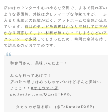
店内はカウンター中心の小さな空間で、まるで隠れ家の
ような雰囲気。外観は少しディープな印象ですが、一歩
入ると店主との距離が近く、アットホームな空気が流れ
ています。
前回のテレビ放送後はかなり混雑して店主が
かなり困惑してしまい材料が無くなってしまうなどのア
クシデントが多発
してしまったため、時間に余裕を持っ
て訪れるのがおすすめです。
和舎門さん、美味いんだよー！！
みんな行ってあげて！
店の外の感じはめっちゃヤバいけどほんと美味い
よここ！！
#オモウマイ店
pic.twitter.com/QEarUTFPKc
— タカタカが語る頃に (@TaKatakaDXSP)