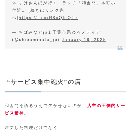
≫ すけさんぽが行く ランチ「和舎門」本町小
付近… [続きはリンク先
へ]
https://t.co/R8oQloQtfk
— ちばみなとjp⚓️千葉市系ゆるメディア
(@chibaminato_jp)
January 19, 2025
“サービス集中砲火”の店
和舎門を語るうえで欠かせないのが、
店主の圧倒的サー
ビス精神
。
注文した料理だけでなく、