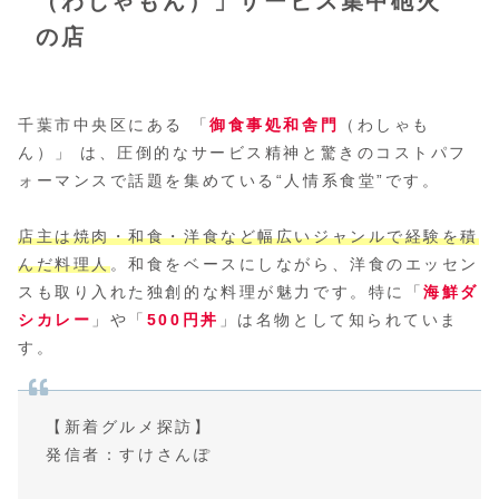
（わしゃもん）」サービス集中砲火
の店
千葉市中央区にある 「
御食事処和舎門
（わしゃも
ん）」 は、圧倒的なサービス精神と驚きのコストパフ
ォーマンスで話題を集めている“人情系食堂”です。
店主は焼肉・和食・洋食など幅広いジャンルで経験を積
んだ料理人
。和食をベースにしながら、洋食のエッセン
スも取り入れた独創的な料理が魅力です。特に「
海鮮ダ
シカレー
」や「
500円丼
」は名物として知られていま
す。
【新着グルメ探訪】
発信者：すけさんぽ