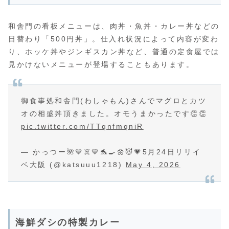
和舎門の看板メニューは、肉丼・魚丼・カレー丼などの
日替わり「500円丼」。仕入れ状況によって内容が変わ
り、ホッケ丼やジンギスカン丼など、普通の定食屋では
見かけないメニューが登場することもあります。
御食事処和舎門(わしゃもん)さんでマグロとカツ
オの相盛丼頂きました。オモうまかったです👏👏
pic.twitter.com/TTqnfmqniR
— かっつー🌺💙☠️💙🐬🍳🌼😈💗5月24日リリイ
ベ大阪 (@katsuuu1218)
May 4, 2026
海鮮ダシの特製カレー