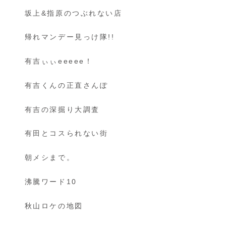
坂上&指原のつぶれない店
帰れマンデー見っけ隊!!
有吉ぃぃeeeee！
有吉くんの正直さんぽ
有吉の深掘り大調査
有田とコスられない街
朝メシまで。
沸騰ワード10
秋山ロケの地図