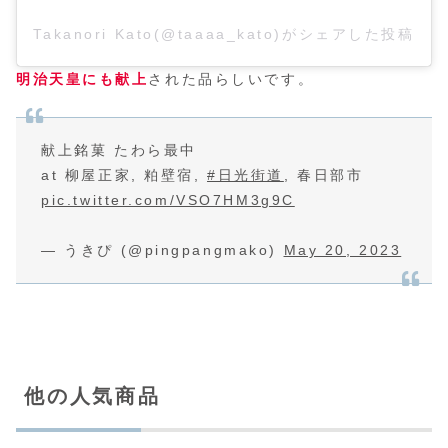
Takanori Kato(@taaaa_kato)がシェアした投稿
明治天皇にも献上
された品らしいです。
献上銘菓 たわら最中
at 柳屋正家, 粕壁宿,
#日光街道
, 春日部市
pic.twitter.com/VSO7HM3g9C
— うきぴ (@pingpangmako)
May 20, 2023
他の人気商品