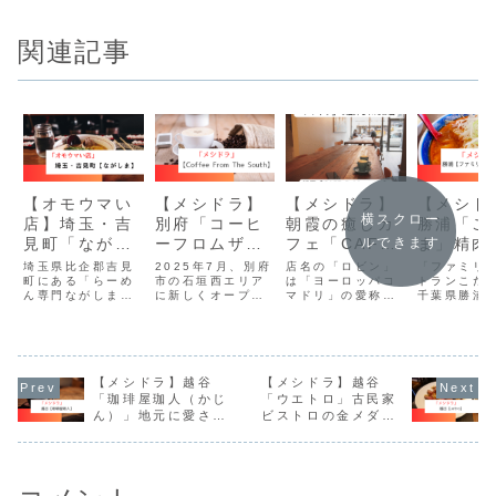
関連記事
【オモウマい
【メシドラ】
【メシドラ】
【メシド
横スクロー
店】埼玉・吉
別府「コーヒ
朝霞の癒しカ
勝浦「こ
見町「ながし
ーフロムザサ
フェ「CAFE
ま」精肉
ルできます
ま」83歳よろ
ウス」インド
Robin
営むレス
埼玉県比企郡吉見
2025年7月、別府
店名の「ロビン」
「ファミリ
しく全力ラー
町にある「らーめ
ネシア店主の
市の石垣西エリア
post」
は「ヨーロッパコ
ンの特製
トランこだ
ん専門ながしま」
に新しくオープン
マドリ」の愛称だ
千葉県勝浦
メン
カフェ
タンメン
は、道の駅「いち
したカフ
そうです。スコー
原エリアに
ごの里よしみ」の
ェ Coffee From
ンやティラミスが
昭和40年（1
敷地内に店を構え
The South
美味しく、コーヒ
年）創業の
る小さなラーメン
ーに使うカップや
堂。精肉店
店です。
ソーサーがとって
お店で、ラ
【メシドラ】越谷
【メシドラ】越谷
もおしゃれです。
ン・定食・
まで幅広く
「珈琲屋珈人（かじ
「ウエトロ」古民家
る“町の人気
ん）」地元に愛され
ビストロの金メダル
レス”です。
る老舗喫茶店
級の絶品鹿肉
の人はもち
観光客にも
で、勝浦タン