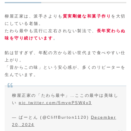
柳屋正家は、派手さよりも
質実剛健な和菓子作り
を大切
にしている老舗。
たわら最中も流行に左右されない製法で、
長年変わらぬ
味を守り続けています
。
餡は甘すぎず、年配の方から若い世代まで食べやすい仕
上がり。
「昔からこの味」という安心感が、多くのリピーターを
生んでいます。
柳屋正家の「たわら最中」…ここの最中は美味し
い
pic.twitter.com/5mvpPSW4v3
— ばーとん (@CliffBurton1120)
December
20, 2024