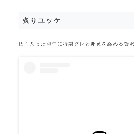
炙りユッケ
軽く炙った和牛に特製ダレと卵黄を絡める贅