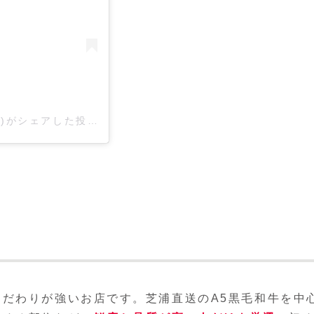
シンラガーデン八幡通り店(@shinra_hachiman)がシェアした投稿
だわりが強いお店です。芝浦直送のA5黒毛和牛を中