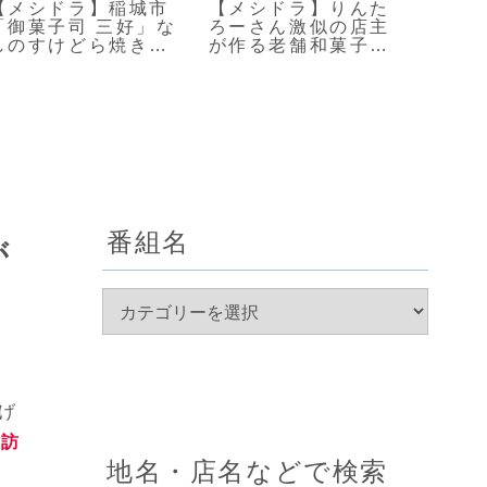
【メシドラ】稲城市
【メシドラ】りんた
【せ
「御菓子司 三好」な
ろーさん激似の店主
旭川
しのすけどら焼きに
が作る老舗和菓子店
主役
大興奮
「菓匠土門」
RIC
番組名
が
げ
で訪
地名・店名などで検索