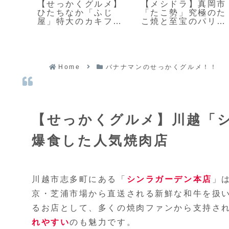
谷
【せっかくグルメ】
【メシドラ】真岡市
なぎ
ひたちなか「ふじ
「たこ勢」究極のた
の献上
屋」特大のカキフラ
こ焼と至宝のパリパ
イと夜は焼肉店
リクレープ
Home
バナナマンのせっかくグルメ！！
【せっかくグルメ】川越「
爆食した人気焼肉店
川越市志多町にある「
シンラガーデン本店
」
京・芝浦市場から直送される新鮮な和牛を扱い
るお店として、多くの焼肉ファンから支持さ
れやすい
のも魅力です。