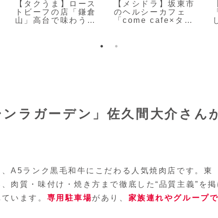
【タクうま】ロース
【メシドラ】坂東市
トビーフの店「鎌倉
のヘルシーカフェ
山」高台で味わう極
「come cafe×タニ
上の一皿
タ カフェ」
シンラガーデン」佐久間大介さん
は、A5ランク黒毛和牛にこだわる人気焼肉店です。東
、肉質・味付け・焼き方まで徹底した“品質主義”を掲
れています。
専用駐車場
があり、
家族連れやグループ