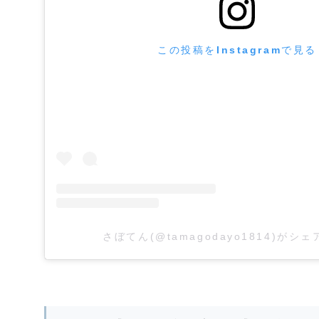
この投稿をInstagramで見る
さぼてん(@tamagodayo1814)がシ