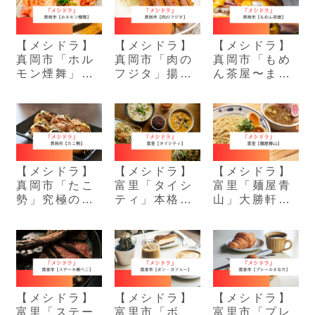
【メシドラ】
【メシドラ】
【メシドラ】
真岡市「ホル
真岡市「肉の
真岡市「もめ
モン煙舞」鮮
フジタ」揚げ
ん茶屋〜まち
度の良いホル
たて惣菜が人
のお休み
モンを楽しめ
気の町のお肉
処〜」絶品チ
る店
屋さん
ーズバーガー
【メシドラ】
【メシドラ】
【メシドラ】
真岡市「たこ
富里「タイシ
富里「麺屋青
勢」究極のた
ティ」本格タ
山」大勝軒の
こ焼と至宝の
イ料理が人気
血統！生クリ
パリパリクレ
のカフェレス
ーム味玉は必
ープ
トラン
食！
【メシドラ】
【メシドラ】
【メシドラ】
富里「ステー
富里市「ボ
富里市「プレ