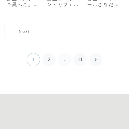
キ黒べこ」肉
ン・カフェ」
ールさなだ」
を食べたい日
自家焙煎コー
地元で愛され
に行きたい名
ヒーを楽しめ
続ける人気パ
店
る名店
ン屋
Next
1
2
…
11
次
へ