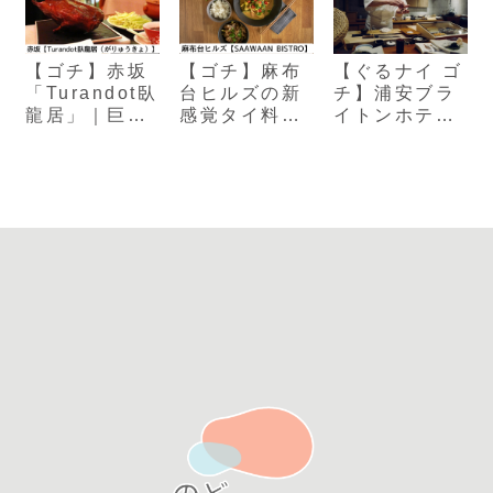
【ゴチ】赤坂
【ゴチ】麻布
【ぐるナイ ゴ
「Turandot臥
台ヒルズの新
チ】浦安ブラ
龍居」｜巨
感覚タイ料理
イトンホテル
匠・脇屋友詞
店
で味わう大人
が手掛ける
「SAAWAAN
の和食処「季
BISTRO」
布や」