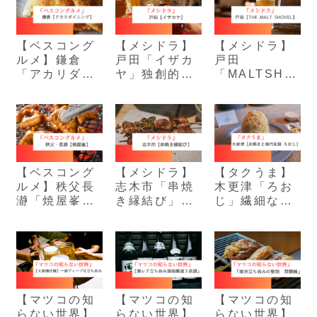
【ベスコング
【メシドラ】
【メシドラ】
ルメ】鎌倉
戸田「イザカ
戸田
「アカリダイ
ヤ」独創的な
「MALTSHO
ニング」超肉
本格和食が楽
VEL」赤西仁
厚な梅しそア
しめる大人の
が訪れた人気
ジフライ定食
居酒屋
ビアバー
【ベスコング
【メシドラ】
【タクうま】
ルメ】秩父長
志木市「串焼
木更津「ろお
瀞「焼屋峯」
き縁結び」立
じ」繊細な細
濃厚味噌の絶
ち飲みスタイ
さで重ねられ
品ホルモン焼
ルの絶品焼き
た絹糸モンブ
き
鳥店
ラン
【マツコの知
【マツコの知
【マツコの知
らない世界】
らない世界】
らない世界】