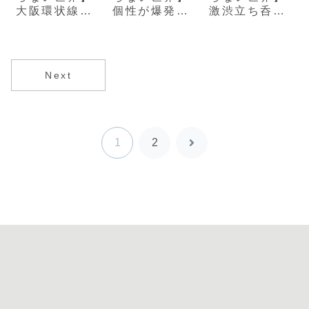
大阪環状線
個性が爆発！
激渋立ち呑み
「激安！絶
激レア立ち呑
の聖地「常磐
品！哀愁！立
み酒場厳選３
線」でハシゴ
ち呑み」
店舗
酒
Next
1
2
次
へ