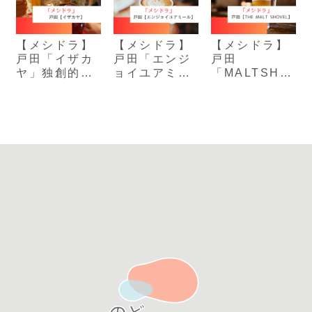
【メシドラ】
【メシドラ】
【メシドラ】
戸田「イザカ
戸田「エンジ
戸田
ヤ」独創的な
ョイユアミー
「MALTSHO
本格和食が楽
ル」無添加ス
VEL」赤西仁
しめる大人の
イーツと癒し
が訪れた人気
居酒屋
空間
ビアバー