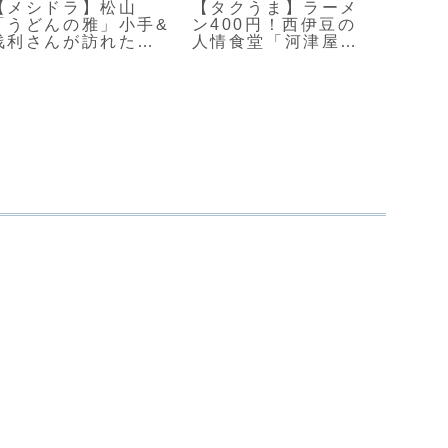
【メシドラ】松山
【タクうま】ラーメ
【せ
「うどんの雅」小手&
ン400円！西伊豆の
川越
浅利さんが訪れた手
人情食堂「河津屋食
ムス
打ちうどん店
堂」
のス