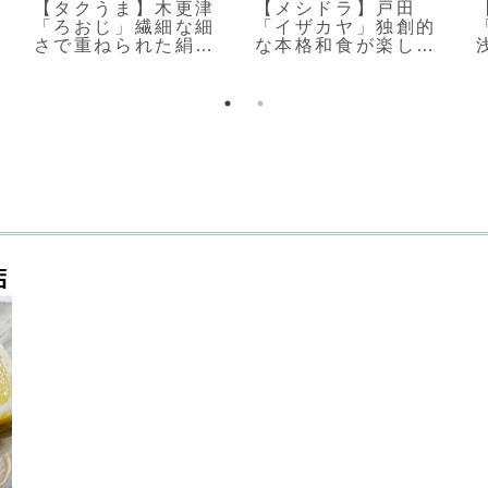
【タクうま】木更津
【メシドラ】戸田
「ろおじ」繊細な細
「イザカヤ」独創的
さで重ねられた絹糸
な本格和食が楽しめ
モンブラン
る大人の居酒屋