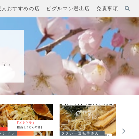
能人おすすめの店
ビグルマン選出店
免責事項
ます。
メシドラ
タクシー運転手さん一番うまい店に連れてって!