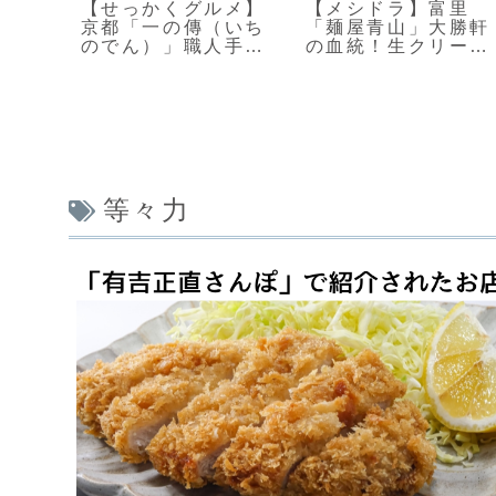
東市
【せっかくグルメ】
【メシドラ】富里
り上
京都「一の傳（いち
「麺屋青山」大勝軒
もちふ
のでん）」職人手作
の血統！生クリーム
りの極上西京漬け
味玉は必食！
等々力