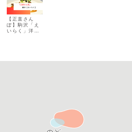
【正直さん
ぽ】駒沢「え
いらく」洋食
の温もりと名
物チキンファ
ンタジー