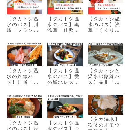
【タカトシ温
【タカトシ温
【タカトシ温
水のバス】川
水のバス】奥
水のバス】浅
崎「フランセ
浅草「佳照
草「くくりひ
ーズラポル
庵」15種類の
め珈琲」十二
テ」の彩り野
贅沢おばんざ
単衣を着た和
菜ケーキ
い！
パフェ
【タカトシ温
【タカトシ温
【タカトシと
水の路線バ
水のバス】愛
温水の路線バ
ス】川越「漁
の聖地レスト
ス】品川「パ
港食堂」｜入
ラン「ヴォ
ンとエスプレ
店システムや
レ・シーニ
ッソと高輪ゲ
お得情報
ュ」の豚丼
ートウェイ」
【タカ温水】
【タカトシ温
【タカトシ温
秩父のオモウ
水のバス】表
水のバス】つ