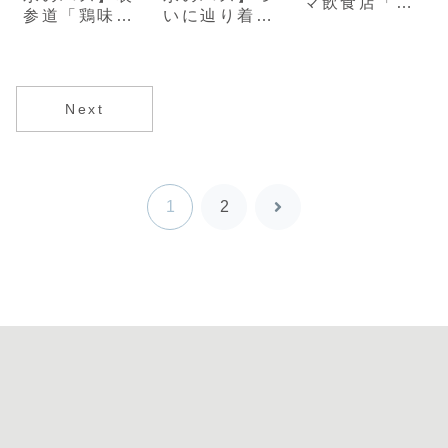
マ飲食店「み
参道「鶏味座
いに辿り着い
いちゃん」と
（とりみく
たカレー！
「カツカレ
ら）」｜究極
「チャプター
ー」がすごい
の親子丼
9」
Next
1
2
次
へ