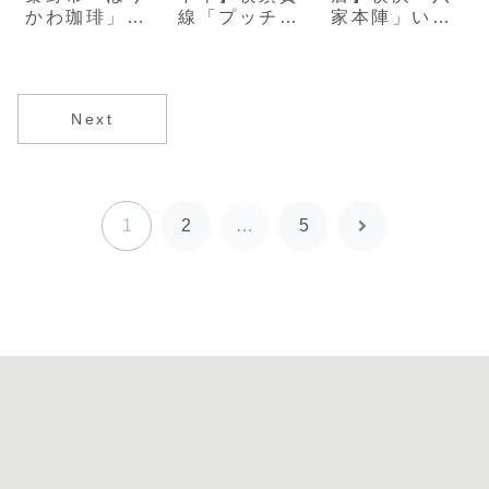
かわ珈琲」保
線「プッチェ
家本陣」いつ
護猫活動を応
リア ベベ」鎌
も笑顔の家系
援するコーヒ
倉のチーズ工
ラーメン店主
ー店
房レストラン
Next
1
2
…
5
次
へ