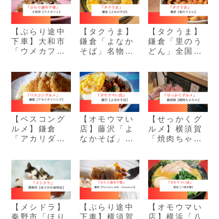
【ぶらり途中
【タクうま】
【タクうま】
下車】大和市
鎌倉「よなか
鎌倉「里のう
「ウメカフ
そば」名物ト
どん」全国丼
ェ」濃厚ピス
ロトロ肉と玉
GP三年連続金
タチオクロワ
子がこぼれる
賞の絶品バラ
ッサン
炒飯
丼
【ベスコング
【オモウマい
【せっかくグ
ルメ】鎌倉
店】藤沢「よ
ルメ】横須賀
「アカリダイ
なかそば」ト
「焼肉ちゃち
ニング」超肉
ロトロ肉の玉
ゃ」眞栄田郷
厚な梅しそア
手箱チャーハ
敦さん爆食の
ジフライ定食
ン
お店
【メシドラ】
【ぶらり途中
【オモウマい
秦野市「ほり
下車】横須賀
店】横浜「八